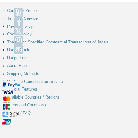
Company Profile
Terms of Service
Facebook
Privacy Policy
X
Cookie Policy
Instagram
The Act on Specified Commercial Transactions of Japan
Discord
Usage Guide
Usage Fees
About Plan
Shipping Methods
Package Consolidation Service
Special Features
Available Countries / Regions
Terms and Conditions
Inquiry / FAQ