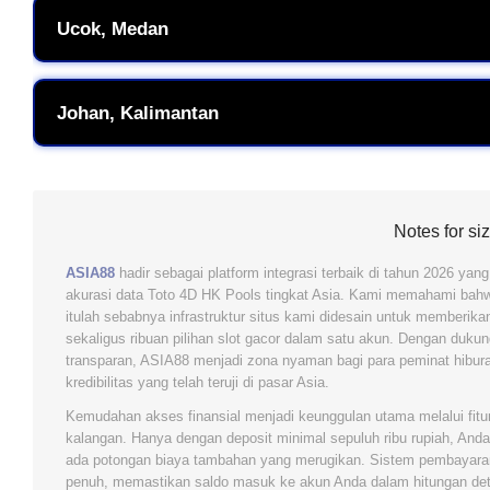
Yang gue suka dari ASIA88 itu responnya cepat banget. Bahkan pas 
suka nunggu, ini jadi nilai plus yang bikin betah.
Ucok, Medan
ASIA88 punya sistem yang rapi dan update terus. Semua informasi 
praktis dan hemat waktu setiap kali buka.
Johan, Kalimantan
Dari segi tampilan, ASIA88 menurut gue paling nyaman. Desainnya
pertama kali juga langsung ngerti cara pakainya.
Notes for si
ASIA88
hadir sebagai platform integrasi terbaik di tahun 2026 y
akurasi data Toto 4D HK Pools tingkat Asia. Kami memahami bahwa
itulah sebabnya infrastruktur situs kami didesain untuk memberika
sekaligus ribuan pilihan slot gacor dalam satu akun. Dengan duku
transparan, ASIA88 menjadi zona nyaman bagi para peminat hiburan
kredibilitas yang telah teruji di pasar Asia.
Kemudahan akses finansial menjadi keunggulan utama melalui fit
kalangan. Hanya dengan deposit minimal sepuluh ribu rupiah, And
ada potongan biaya tambahan yang merugikan. Sistem pembayaran
penuh, memastikan saldo masuk ke akun Anda dalam hitungan detik