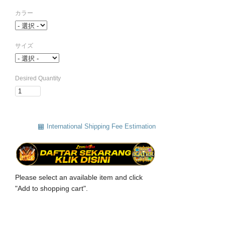
カラー
サイズ
Desired Quantity
International Shipping Fee Estimation
Please select an available item and click
"Add to shopping cart".