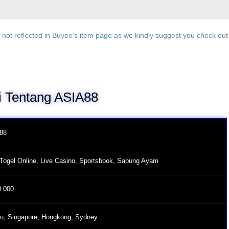
ot reflected in Buyee's item page as we kindly suggest you check out t
i Tentang ASIA88
88
 Togel Online, Live Casino, Sportsbook, Sabung Ayam
0.000
u, Singapore, Hongkong, Sydney