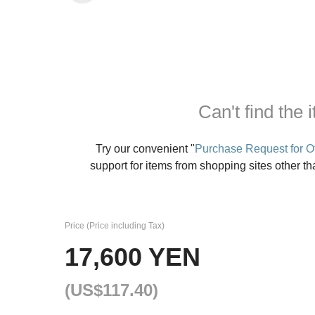
Can't find the 
Try our convenient "
Purchase Request for Ot
support for items from shopping sites other t
Price (Price including Tax)
17,600 YEN
(US$117.40)