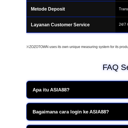
Metode Deposit
Trans
Layanan Customer Service
24/7 
※ZOZOTOWN uses its own unique measuring system for its produ
FAQ Se
Apa itu ASIA88?
ASIA88 adalah platform online yang menyediakan berbaga
yang mudah dan sistem yang responsif.
Bagaimana cara login ke ASIA88?
Pengguna dapat login dengan mengunjungi link resmi AS