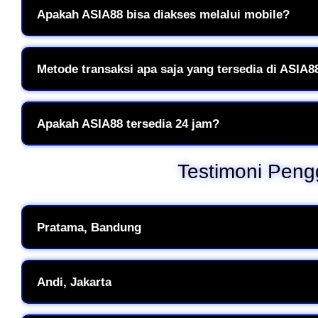
sebelumnya.
Apakah ASIA88 bisa diakses melalui mobile?
Ya, ASIA88 dapat diakses melalui berbagai perangkat termasuk sma
Metode transaksi apa saja yang tersedia di ASIA8
ASIA88 umumnya menyediakan berbagai metode transaksi digital, 
kemudahan pengguna.
Apakah ASIA88 tersedia 24 jam?
Ya, platform ASIA88 dapat diakses selama 24 jam penuh, sehingga
Testimoni Pen
Pratama, Bandung
Awalnya cuma iseng coba ASIA88, tapi ternyata performanya beda.
ada kendala. Sekarang jadi langganan tiap hari karena nyaman dipak
Andi, Jakarta