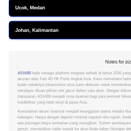
Yang gue suka dari ASIA88 itu responnya cepat banget. Bahkan pas 
suka nunggu, ini jadi nilai plus yang bikin betah.
Ucok, Medan
ASIA88 punya sistem yang rapi dan update terus. Semua informasi 
praktis dan hemat waktu setiap kali buka.
Johan, Kalimantan
Dari segi tampilan, ASIA88 menurut gue paling nyaman. Desainnya
pertama kali juga langsung ngerti cara pakainya.
Notes for si
ASIA88
hadir sebagai platform integrasi terbaik di tahun 2026 y
akurasi data Toto 4D HK Pools tingkat Asia. Kami memahami bahwa
itulah sebabnya infrastruktur situs kami didesain untuk memberika
sekaligus ribuan pilihan slot gacor dalam satu akun. Dengan duku
transparan, ASIA88 menjadi zona nyaman bagi para peminat hiburan
kredibilitas yang telah teruji di pasar Asia.
Kemudahan akses finansial menjadi keunggulan utama melalui fit
kalangan. Hanya dengan deposit minimal sepuluh ribu rupiah, And
ada potongan biaya tambahan yang merugikan. Sistem pembayaran
penuh, memastikan saldo masuk ke akun Anda dalam hitungan detik