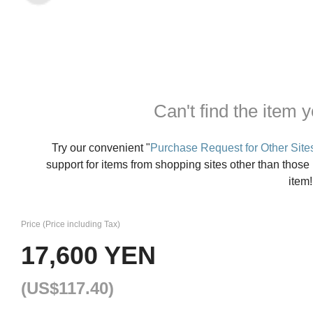
Can't find the item y
Try our convenient "
Purchase Request for Other Site
support for items from shopping sites other than those
item!
Price (Price including Tax)
17,600 YEN
(US$117.40)