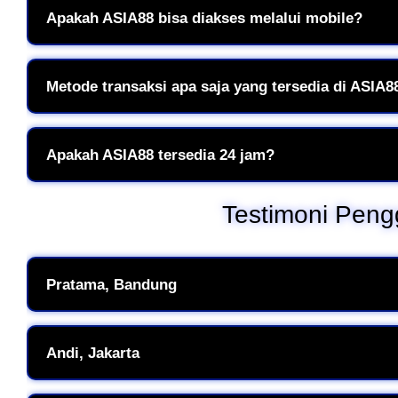
sebelumnya.
Apakah ASIA88 bisa diakses melalui mobile?
Ya, ASIA88 dapat diakses melalui berbagai perangkat termasuk sma
Metode transaksi apa saja yang tersedia di ASIA8
ASIA88 umumnya menyediakan berbagai metode transaksi digital, 
kemudahan pengguna.
Apakah ASIA88 tersedia 24 jam?
Ya, platform ASIA88 dapat diakses selama 24 jam penuh, sehingga
Testimoni Pen
Pratama, Bandung
Awalnya cuma iseng coba ASIA88, tapi ternyata performanya beda.
ada kendala. Sekarang jadi langganan tiap hari karena nyaman dipak
Andi, Jakarta