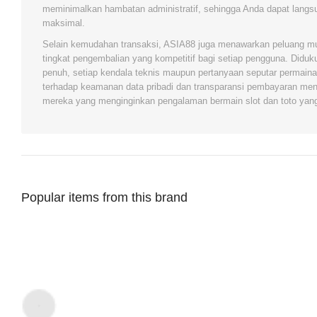
meminimalkan hambatan administratif, sehingga Anda dapat langsu
maksimal.
Selain kemudahan transaksi, ASIA88 juga menawarkan peluang mu
tingkat pengembalian yang kompetitif bagi setiap pengguna. Diduk
penuh, setiap kendala teknis maupun pertanyaan seputar permain
terhadap keamanan data pribadi dan transparansi pembayaran menj
mereka yang menginginkan pengalaman bermain slot dan toto yan
Popular items from this brand