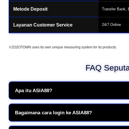
Metode Deposit
Transfer Bank, 
Layanan Customer Service
24/7 Online
※ZOZOTOWN uses its own unique measuring system for its products.
FAQ Seputa
Apa itu ASIA88?
ASIA88 adalah platform online yang menyediakan berbagai permaina
yang mudah dan sistem yang responsif.
Bagaimana cara login ke ASIA88?
Pengguna dapat login dengan mengunjungi link resmi ASIA88, lalu