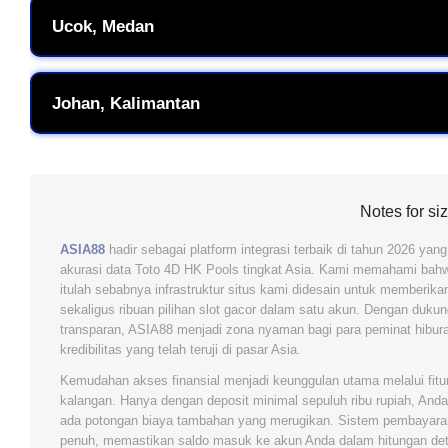
Yang gue suka dari ASIA88 itu responnya cepat banget. Bahkan pas 
suka nunggu, ini jadi nilai plus yang bikin betah.
Ucok, Medan
ASIA88 punya sistem yang rapi dan update terus. Semua informasi 
praktis dan hemat waktu setiap kali buka.
Johan, Kalimantan
Dari segi tampilan, ASIA88 menurut gue paling nyaman. Desainnya
pertama kali juga langsung ngerti cara pakainya.
Notes for si
ASIA88
hadir sebagai platform integrasi terbaik di tahun 2026 y
akurasi data Toto 4D HK Pools tingkat Asia. Kami memahami bahwa
itulah sebabnya infrastruktur situs kami didesain untuk memberika
sekaligus ribuan pilihan slot gacor dalam satu akun. Dengan duku
transparan, ASIA88 menjadi zona nyaman bagi para peminat hiburan
kredibilitas yang telah teruji di pasar Asia.
Kemudahan akses finansial menjadi keunggulan utama melalui fit
kalangan. Hanya dengan deposit minimal sepuluh ribu rupiah, And
ada potongan biaya tambahan yang merugikan. Sistem pembayaran
penuh, memastikan saldo masuk ke akun Anda dalam hitungan detik