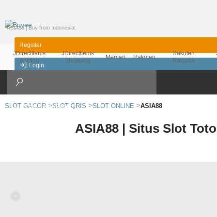
"ASIA88 | Buy from Indonesia!
Register
JDirectItems
JDirectItems
Rakuten
Mercari
Rakuten
Auction
Shopping
Rakuma
Login
English
SLOT GACOR
SLOT QRIS
SLOT ONLINE
ASIA88
First Time User?
Inquiry / FAQ
Campaign
ASIA88 | Situs Slot To