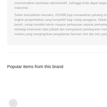
meminimalkan hambatan administratif, sehingga Anda dapat langsu
maksimal.
Selain kemudahan transaksi, ASIA88 juga menawarkan peluang mu
tingkat pengembalian yang kompetitif bagi setiap pengguna. Diduk
penuh, setiap kendala teknis maupun pertanyaan seputar permain
terhadap keamanan data pribadi dan transparansi pembayaran menj
mereka yang menginginkan pengalaman bermain slot dan toto yan
Popular items from this brand