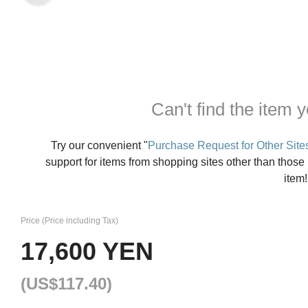
Can't find the item y
Try our convenient "
Purchase Request for Other Site
support for items from shopping sites other than those
item!
Price (Price including Tax)
17,600 YEN
(US$117.40)