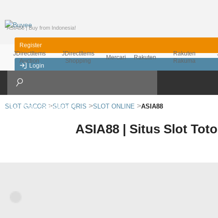
"ASIA88 | Buy from Indonesia!
Register
JDirectItems
JDirectItems
Rakuten
Mercari
Rakuten
Auction
Shopping
Rakuma
Login
English
SLOT GACOR
SLOT QRIS
SLOT ONLINE
ASIA88
First Time User?
Inquiry / FAQ
Campaign
ASIA88 | Situs Slot To