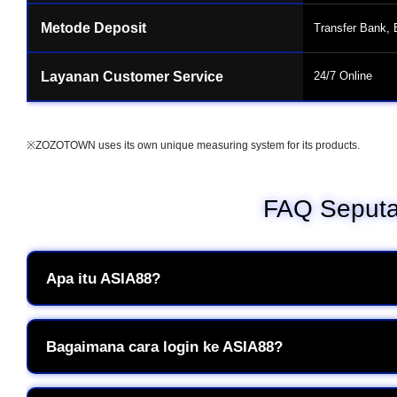
Metode Deposit
Transfer Bank, 
Layanan Customer Service
24/7 Online
※ZOZOTOWN uses its own unique measuring system for its products.
FAQ Seputa
Apa itu ASIA88?
ASIA88 adalah platform online yang menyediakan berbagai permaina
yang mudah dan sistem yang responsif.
Bagaimana cara login ke ASIA88?
Pengguna dapat login dengan mengunjungi link resmi ASIA88, lalu