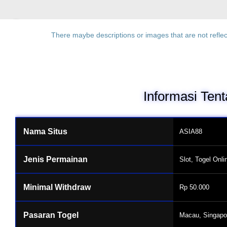
There maybe descriptions or images that are not reflec
Informasi Ten
Nama Situs
ASIA88
Jenis Permainan
Slot, Togel Onl
Minimal Withdraw
Rp 50.000
Pasaran Togel
Macau, Singapo