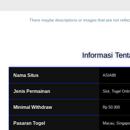
There maybe descriptions or images that are not reflec
Informasi Ten
Nama Situs
ASIA88
Jenis Permainan
Slot, Togel Onl
Minimal Withdraw
Rp 50.000
Pasaran Togel
Macau, Singapo