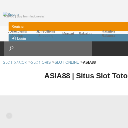
"ASIA88 | Buy from Indonesia!
Register
JDirectItems
JDirectItems
Rakuten
Mercari
Rakuten
Auction
Shopping
Rakuma
Login
English
SLOT GACOR
SLOT QRIS
SLOT ONLINE
ASIA88
First Time User?
Inquiry / FAQ
Campaign
ASIA88 | Situs Slot To