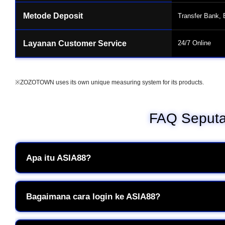
Metode Deposit
Transfer Bank, 
Layanan Customer Service
24/7 Online
※ZOZOTOWN uses its own unique measuring system for its products.
FAQ Seputa
Apa itu ASIA88?
ASIA88 adalah platform online yang menyediakan berbagai permaina
yang mudah dan sistem yang responsif.
Bagaimana cara login ke ASIA88?
Pengguna dapat login dengan mengunjungi link resmi ASIA88, lalu