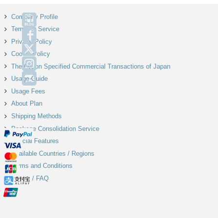
Company Profile
Terms of Service
Facebook
Privacy Policy
X
Cookie Policy
Instagram
The Act on Specified Commercial Transactions of Japan
Discord
Usage Guide
Usage Fees
About Plan
Shipping Methods
Package Consolidation Service
Special Features
Available Countries / Regions
Terms and Conditions
Inquiry / FAQ