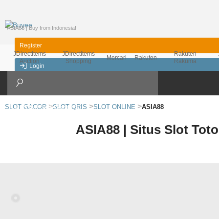
"ASIA88 | Buy from Indonesia!
Register
JDirectItems
JDirectItems
Rakuten
Mercari
Rakuten
Auction
Shopping
Rakuma
Login
English
SLOT GACOR
SLOT QRIS
SLOT ONLINE
ASIA88
First Time User?
Inquiry / FAQ
Campaign
ASIA88 | Situs Slot To