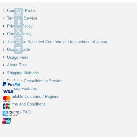
Company Profile
Terms of Service
Facebook
Privacy Policy
X
Cookie Policy
Instagram
The Act on Specified Commercial Transactions of Japan
Discord
Usage Guide
Usage Fees
About Plan
Shipping Methods
Package Consolidation Service
Special Features
Available Countries / Regions
Terms and Conditions
Inquiry / FAQ