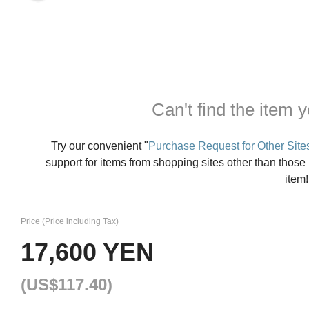
Can't find the item y
Try our convenient "
Purchase Request for Other Site
support for items from shopping sites other than those
item!
Price (Price including Tax)
17,600 YEN
(US$117.40)